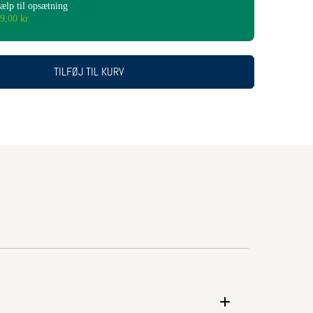
ælp til opsætning
9,00 kr
TILFØJ TIL KURV