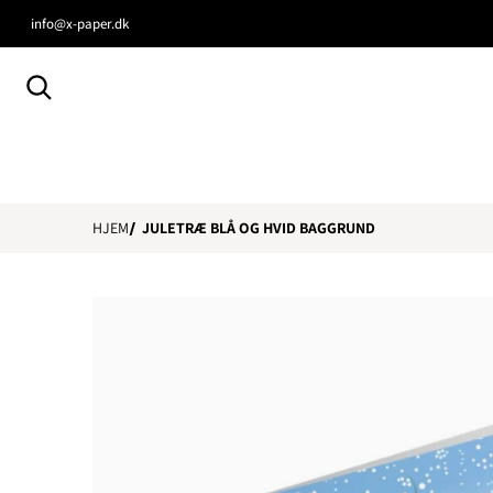
info@x-paper.dk
Søg efter...
HJEM
JULETRÆ BLÅ OG HVID BAGGRUND
files/Untitleddesign_71.png