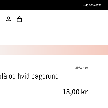
+ 45 7020 6627
SKU:
416
blå og hvid baggrund
18,00
kr
Normal pris