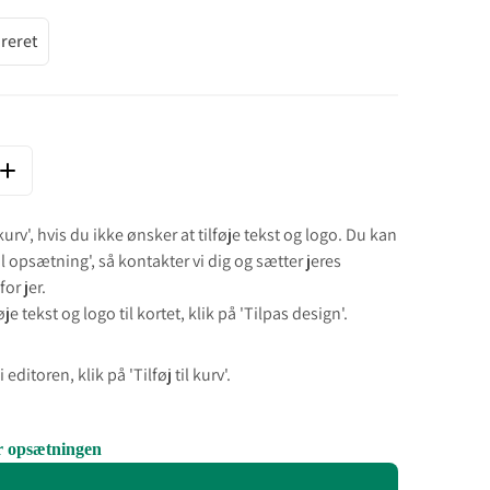
reret
ÆNGDE FOR JULETRÆ BLÅ OG HVID BAGGRUND
ØG MÆNGDE FOR JULETRÆ BLÅ OG HVID BAGGRUND
l kurv', hvis du ikke ønsker at tilføje tekst og logo. Du kan
il opsætning', så kontakter vi dig og sætter jeres
or jer.
je tekst og logo til kortet, klik på 'Tilpas design'.
 editoren, klik på 'Tilføj til kurv'.
or opsætningen
and Next buttons to navigate through product add-ons, or scroll horizo