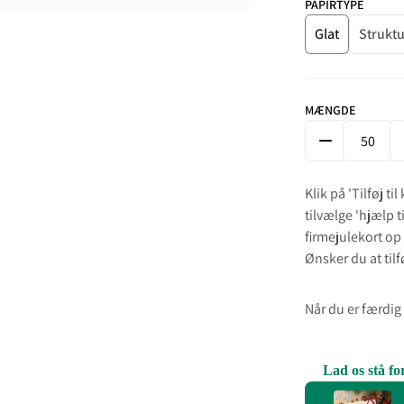
PAPIRTYPE
Glat
Struktu
MÆNGDE
FORMINDSK M
Klik på 'Tilføj ti
tilvælge 'hjælp t
firmejulekort op f
Ønsker du at tilfø
Når du er færdig i
Lad os stå f
Use the Previous 