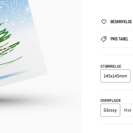
BESKRIVELSE
PRIS TABEL
DIA 1 I GALLERI VISNING
STØRRELSE
145x145mm
OVERFLADE
Glossy
Mat