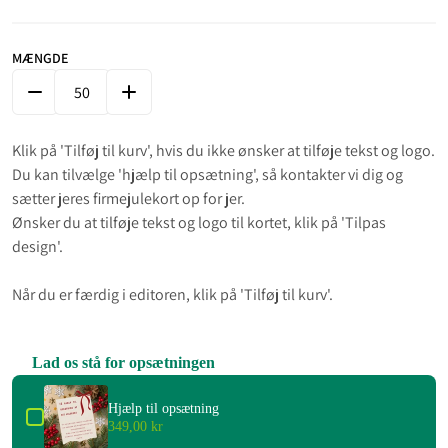
MÆNGDE
FORMINDSK MÆNGDE FOR JULETRÆ AF GULDSTREG - BLÅ
ØG MÆNGDE FOR JULETRÆ AF GULDSTREG - BLÅ
Klik på 'Tilføj til kurv', hvis du ikke ønsker at tilføje tekst og logo.
Du kan tilvælge 'hjælp til opsætning', så kontakter vi dig og
sætter jeres firmejulekort op for jer.
Ønsker du at tilføje tekst og logo til kortet, klik på 'Tilpas
design'.
Når du er færdig i editoren, klik på 'Tilføj til kurv'.
Lad os stå for opsætningen
Use the Previous and Next buttons to navigate through product add-on
Hjælp til opsætning
349,00 kr