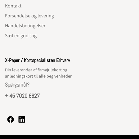
Kontakt
Forsendelse og levering
Handelsbetingelser
Støt en god sag
X-Paper / Kortspecialisten Erhverv
Din leverandør af firmajulekort og
anledningskort til alle begivenheder.
Spørgsmål?
+ 45 7020 6627