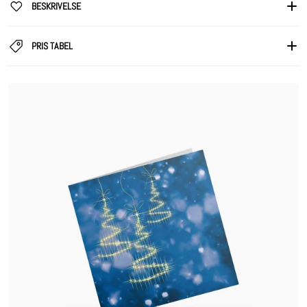
BESKRIVELSE
PRIS TABEL
files/621-b.png
ÅBN MEDIA 1 I GALLERI VISNING