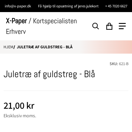
info@x-paper.dk
Få hjælp til opsætning af jeres julekort
+ 45 7020 6627
X-Paper
/ Kortspecialisten
Erhverv
Søg efter...
HJEM
JULETRÆ AF GULDSTREG - BLÅ
SKU:
621-B
Juletræ af guldstreg - Blå
21,00
kr
Normal pris
Eksklusiv moms.