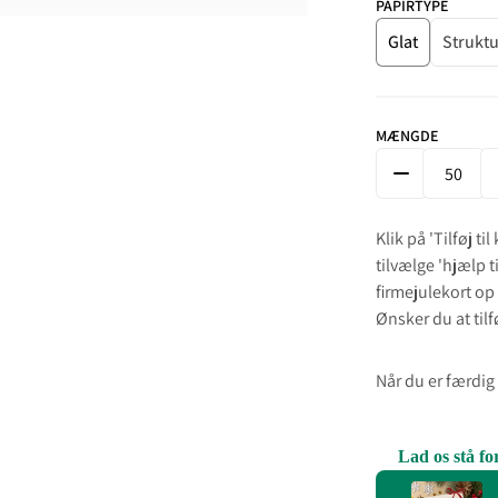
PAPIRTYPE
Glat
Struktu
MÆNGDE
FORMINDSK M
Klik på 'Tilføj ti
tilvælge 'hjælp t
firmejulekort op f
Ønsker du at tilfø
Når du er færdig i
Lad os stå f
Use the Previous 