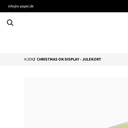
info@x-paper.dk
Søg efter...
HJEM
CHRISTMAS ON DISPLAY - JULEKORT
files/299.png