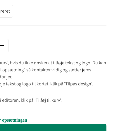
reret
ÆNGDE FOR CHRISTMAS ON DISPLAY - JULEKORT
ØG MÆNGDE FOR CHRISTMAS ON DISPLAY - JULEKORT
l kurv', hvis du ikke ønsker at tilføje tekst og logo. Du kan
il opsætning', så kontakter vi dig og sætter jeres
or jer.
je tekst og logo til kortet, klik på 'Tilpas design'.
 editoren, klik på 'Tilføj til kurv'.
or opsætningen
and Next buttons to navigate through product add-ons, or scroll horizo