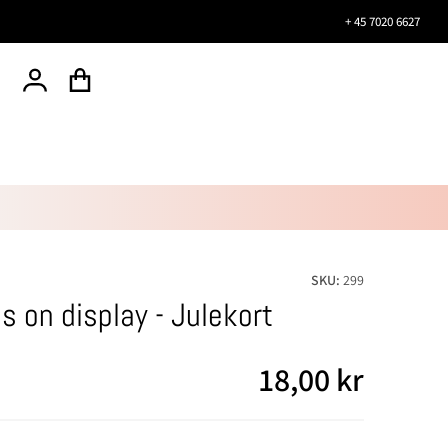
+ 45 7020 6627
SKU:
299
s on display - Julekort
18,00
kr
Normal pris