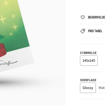
BESKRIVELSE
PRIS TABEL
DIA 1 I GALLERI VISNING
STØRRELSE
145x145
OVERFLADE
Glossy
Mat