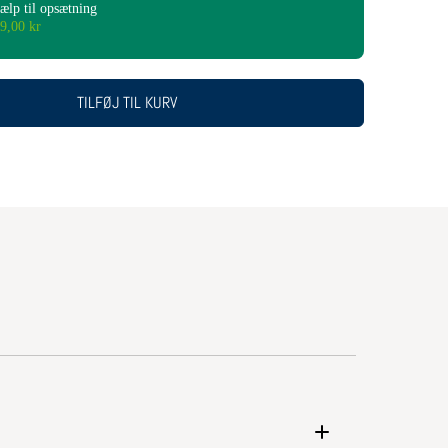
ælp til opsætning
9,00 kr
TILFØJ TIL KURV