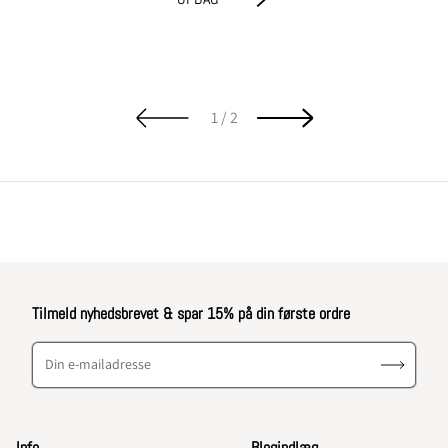
af
1
/
2
Tilmeld nyhedsbrevet & spar 15% på din første ordre
Din e-mailadresse
Info
Blogindlæg