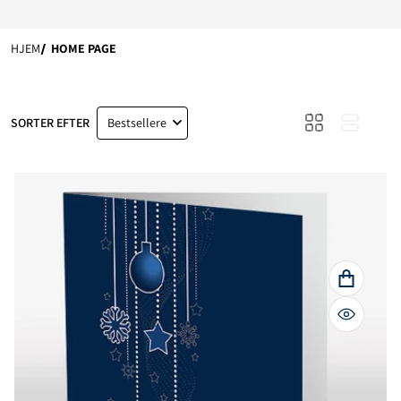
HJEM
HOME PAGE
SORTER EFTER
Bestsellere
SE FULDE
HURTIG V