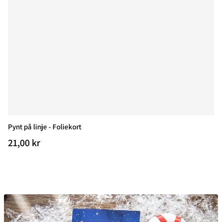
Pynt på linje - Foliekort
21,00
kr
Normal pris