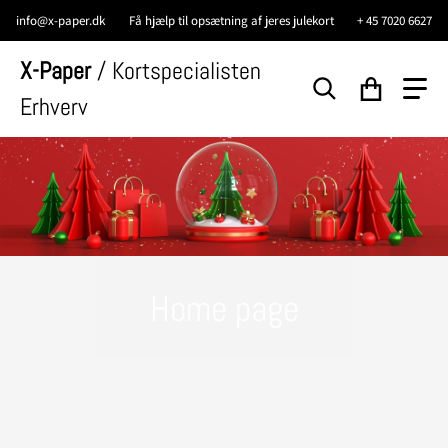
info@x-paper.dk
Få hjælp til opsætning af jeres julekort
+ 45 7020 6627
X-Paper
/ Kortspecialisten
Erhverv
Søg efter...
Home page